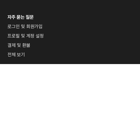
자주 묻는 질문
로그인 및 회원가입
프로필 및 계정 설정
결제 및 환불
전체 보기
(주)사람인 ㅣ 대표 : 
황현순
서울특별시 강서구 공항대로 165, C동 11층(마곡동, 원그로브)
사업자 등록번호 : 113-86-00917 ㅣ 통신판매업 : 제 2025-서울강서-0847 
사업자 정보 확인
이메일 : 
help@begins.co.kr
 ㅣ 고객센터 : 02-6377-2500
Copyright © (주)사람인. All rights reserved