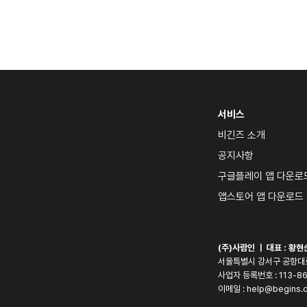
서비스
비긴즈 소개
공지사항
구글플레이 앱 다운로
앱스토어 앱 다운로드
(주)사람인 ㅣ 대표 : 
황현
서울특별시 강서구 공항대로 
사업자 등록번호 : 113-8
이메일 : 
help@begins.c